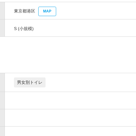
東京都港区
MAP
S (小規模)
男女別トイレ