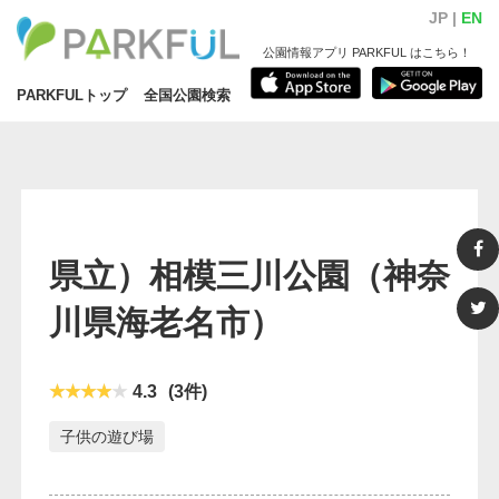
JP |
EN
公園情報アプリ PARKFUL はこちら！
PARKFULトップ
全国公園検索
県立）相模三川公園
（神奈
川県海老名市）
4.3
(3件)
子供の遊び場