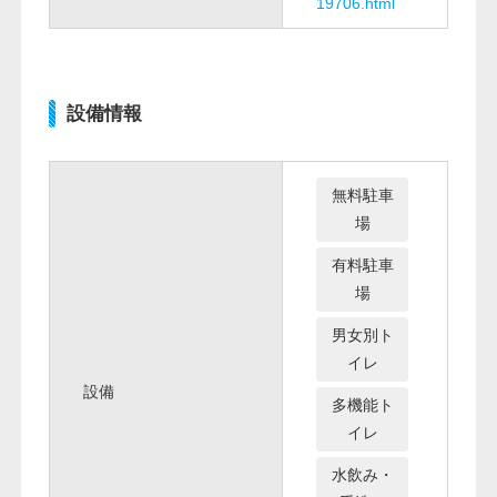
19706.html
設備情報
無料駐車
場
有料駐車
場
男女別ト
イレ
設備
多機能ト
イレ
水飲み・