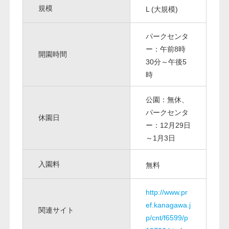
規模
L (大規模)
パークセンタ
ー：午前8時
開園時間
30分～午後5
時
公園：無休、
パークセンタ
休園日
ー：12月29日
～1月3日
入園料
無料
http://www.pr
ef.kanagawa.j
関連サイト
p/cnt/f6599/p