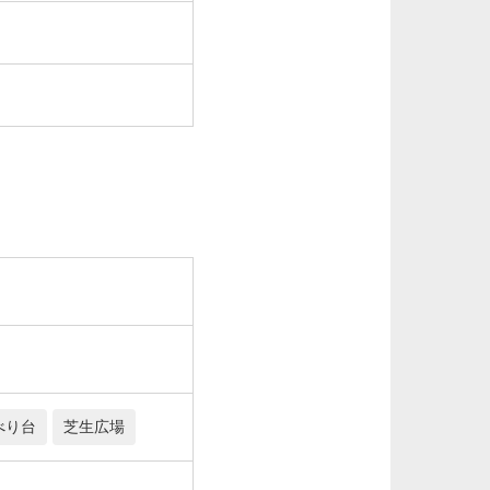
べり台
芝生広場