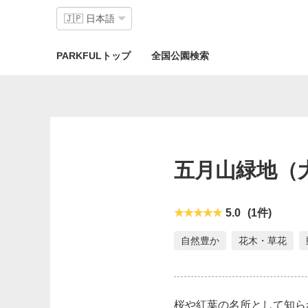
PARKFULトップ
全国公園検索
五月山緑地
（
5.0
(1件)
自然豊か
花木・草花
桜や紅葉の名所として知ら