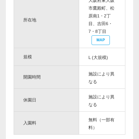
大阪府東大阪
市鷹殿町、松
原南1・2丁
所在地
目、吉田6・
7・8丁目
MAP
規模
L (大規模)
施設により異
開園時間
なる
施設により異
休園日
なる
無料（一部有
入園料
料）