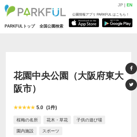
JP |
EN
公園情報アプリ PARKFUL はこちら！
PARKFULトップ
全国公園検索
花園中央公園
（大阪府東大
阪市）
5.0
(1件)
桜梅の名所
花木・草花
子供の遊び場
園内施設
スポーツ